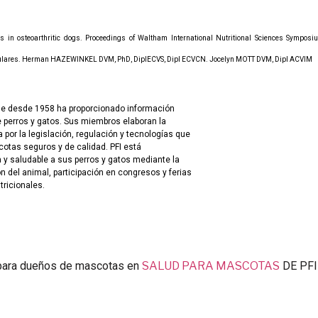
ns in osteoarthritic dogs. Proceedings of Waltham International Nutritional Sciences Symposi
rticulares. Herman HAZEWINKEL DVM, PhD, DiplECVS, Dipl ECVCN. Jocelyn MOTT DVM, Dipl ACVIM
que desde 1958 ha proporcionado información
e perros y gatos. Sus miembros elaboran la
por la legislación, regulación y tecnologías que
cotas seguros y de calidad. PFI está
 y saludable a sus perros y gatos mediante la
ón del animal, participación en congresos y ferias
tricionales.
para dueños de mascotas en
SALUD PARA MASCOTAS
DE PFI