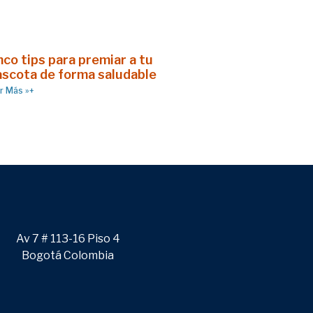
nco tips para premiar a tu
scota de forma saludable
r Más »+
Av 7 # 113-16 Piso 4
Bogotá Colombia