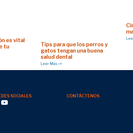
Ci
ma
Lee
n es vital
Tips para que los perros y
e tu
gatos tengan una buena
salud dental
Leer Más »+
EDES SOCIALES
CONTÁCTENOS