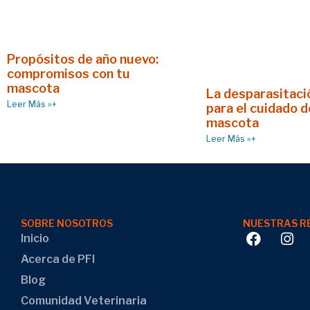
Propósitos de año nuevo:
compromisos con tu
mascota
La desparasitació
Leer Más »+
para el cuidado d
mascota
Leer Más »+
SOBRE NOSOTROS
NUESTRAS R
Inicio
Acerca de PFI
Blog
Comunidad Veterinaria