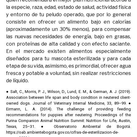
la especie, raza, edad, estado de salud, actividad física
y entorno de tu peludo operado, que por lo general
consiste en ofrecer un alimento bajo en calorías
(aproximadamente un 30% menos), para compensar
las nuevas necesidades de energía, bajo en grasas,
con proteínas de alta calidad y con efecto saciante.
En el mercado existen alimentos especialmente
diseñados para tu mascota esterilizada y para cada
etapa de su vida, asimismo, es primordial, ofrecer agua
fresca y potable a voluntad, sin realizar restricciones
de líquido.
● Salt, C., Morris, P. J., Wilson, D., Lund, E. M., & German, A. J. (2019).
Association between life span and body condition in neutered client-
owned dogs. Journal of Veterinary Internal Medicine, 33, 89–99. ●
Eirmann, L. A. (2014). The challenge of providing feeding
recommendations for puppies after neutering. Proceedings of the
Purina Companion Animal Nutrition Summit: Nutrition for Life, Austin,
Texas, 25–31. ● Observatorio Ambiental de Bogotá.
https://oab.ambientebogota.gov.co/cifras-de-esterilizacion-de-