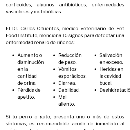
corticoides, algunos antibióticos, enfermedades
vasculares y metabólicas.
El Dr. Carlos Cifuentes, médico veterinario de Pet
Food Institute, menciona 10 signos para detectar una
enfermedad renal o de riñones:
Aumento o
Reducción
Salivación
disminución
de peso.
en exceso.
en la
Vómitos
Heridas en
cantidad
esporádicos.
la cavidad
de orina.
Diarrea.
bucal.
Pérdida de
Debilidad.
Deshidratació
apetito.
Mal
aliento.
Si tu perro o gato, presenta uno o más de estos
síntomas, es recomendable acudir de inmediato al