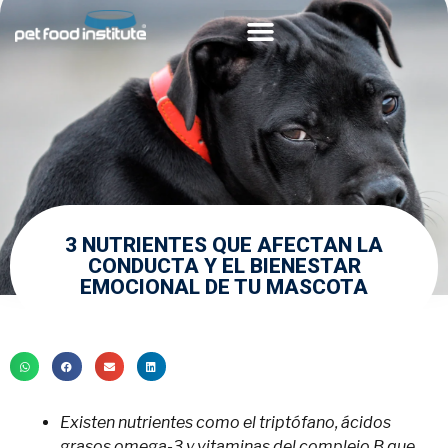
Acerca de PFI
Comunidad Veterinaria
3 NUTRIENTES QUE AFECTAN LA
CONDUCTA Y EL BIENESTAR
EMOCIONAL DE TU MASCOTA
Existen nutrientes como el triptófano, ácidos
grasos omega-3 y vitaminas del complejo B que