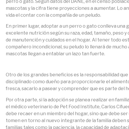
perro o gato. Según datos del DANE, en el censo poblaci
mascotas y la cifra tiene proyecciones a aumentar. Lo an
vida el contar con la compañía de un peludo.
En primer lugar, adoptar a un perro o gato conlleva una 
excelente nutrición según su raza, edad, tamaño, peso y 
de manutención y cuidados en el hogar. Al tener todo est
compañero incondicional, su peludo lo llenará de mucho 
mascotas llegan a entablar un lazo tan fuerte.
Otro de los grandes beneficios es la responsabilidad que
disciplinado como dueño para proporcionarle el alimento
fresca, sacarlo a pasear y comprender que es parte del 
Por otra parte, si la adopción se planea realizar en fami
el médico veterinario de Pet Food Institute, Carlos Cifue
debe recaer en un miembro del hogar, sino que debe ser 
tomen en torno al nuevo integrante de la familia deben s
familias tales como la paciencia, la capacidad de adaptac