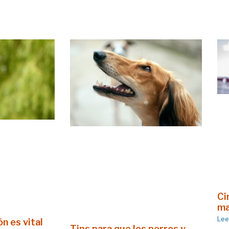
Ci
ma
Lee
n es vital
Tips para que los perros y