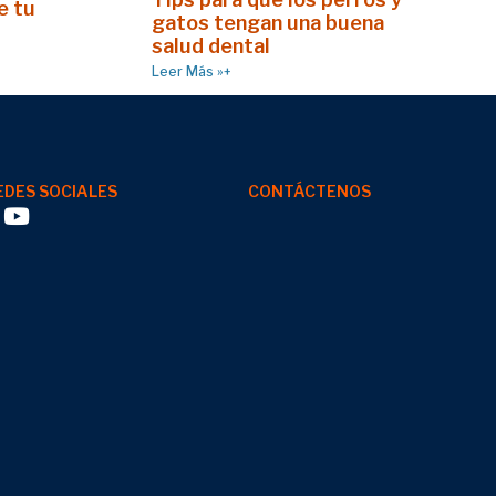
e tu
gatos tengan una buena
salud dental
Leer Más »+
EDES SOCIALES
CONTÁCTENOS