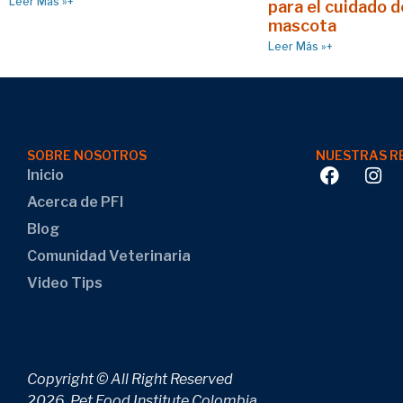
Leer Más »+
para el cuidado d
mascota
Leer Más »+
SOBRE NOSOTROS
NUESTRAS R
Inicio
Acerca de PFI
Blog
Comunidad Veterinaria
Video Tips
Copyright © All Right Reserved
2026 Pet Food Institute Colombia