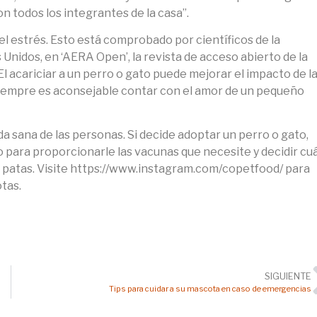
 todos los integrantes de la casa”.
l estrés. Esto está comprobado por científicos de la
nidos, en ‘AERA Open’, la revista de acceso abierto de la
 acariciar a un perro o gato puede mejorar el impacto de l
 siempre es aconsejable contar con el amor de un pequeño
ida sana de las personas. Si decide adoptar un perro o gato,
 para proporcionarle las vacunas que necesite y decidir cuá
ro patas. Visite https://www.instagram.com/copetfood/ para
tas.
SIGUIENTE
Tips para cuidar a su mascota en caso de emergencias