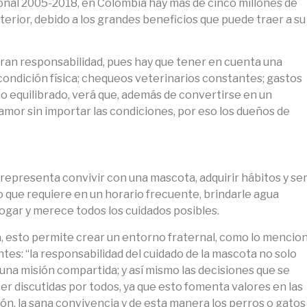
onal 2005-2018, en Colombia hay más de cinco millones de
terior, debido a los grandes beneficios que puede traer a su
gran responsabilidad, pues hay que tener en cuenta una
condición física; chequeos veterinarios constantes; gastos
o equilibrado, verá que, además de convertirse en un
amor sin importar las condiciones, por eso los dueños de
 representa convivir con una mascota, adquirir hábitos y se
 que requiere en un horario frecuente, brindarle agua
hogar y merece todos los cuidados posibles.
lia, esto permite crear un entorno fraternal, como lo mencio
ntes: “la responsabilidad del cuidado de la mascota no solo
una misión compartida; y así mismo las decisiones que se
er discutidas por todos, ya que esto fomenta valores en las
ión, la sana convivencia y de esta manera los perros o gatos