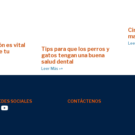
Ci
ma
Lee
n es vital
Tips para que los perros y
e tu
gatos tengan una buena
salud dental
Leer Más »+
EDES SOCIALES
CONTÁCTENOS