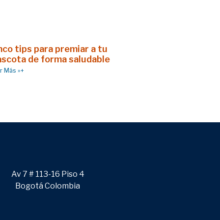
nco tips para premiar a tu
scota de forma saludable
r Más »+
Av 7 # 113-16 Piso 4
Bogotá Colombia