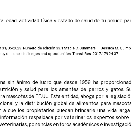
a, edad, actividad física y estado de salud de tu peludo pa
ación 31/05/2023. Número de edición 33.1 Stacie C. Summers – Jessica M. Quim
ney disease: challenges and opportunities. Transl. Res. 2017;179:24-37.
ana sin ánimo de lucro que desde 1958 ha proporciona
nutrición y salud para los amantes de perros y gatos. S
a mascotas de EE.UU. Esta entidad, aboga por la legislació
cional y la distribución global de alimentos para mascot
 a que los propietarios puedan brindarle una vida larga
 información respaldada por veterinarios expertos sobre 
s veterinarias, ponencias en foros académicos e investigaci