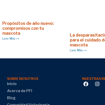
Propósitos de año nuevo:
compromisos con tu
mascota
La desparasitació
Leer Más »+
para el cuidado d
mascota
Leer Más »+
SOBRE NOSOTROS
NUESTRAS R
Inicio
Acerca de PFI
Blog
Comunidad Veterinaria