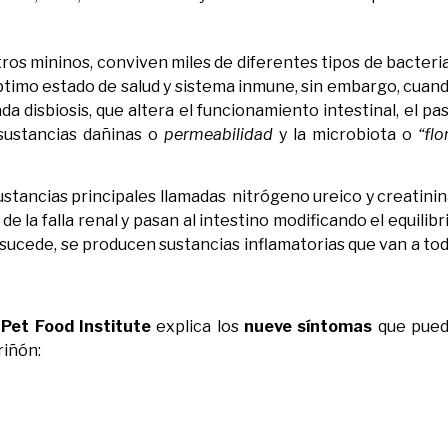
ros mininos, conviven miles de diferentes tipos de bacteri
timo estado de salud y sistema inmune, sin embargo, cuan
a disbiosis, que altera el funcionamiento intestinal, el pa
sustancias dañinas o
permeabilidad
y la microbiota o
“flo
ustancias principales llamadas nitrógeno ureico y creatinin
a falla renal y pasan al intestino modificando el equilibr
to sucede, se producen sustancias inflamatorias que van a to
Pet Food Institute
explica los
nueve síntomas
que pue
riñón: