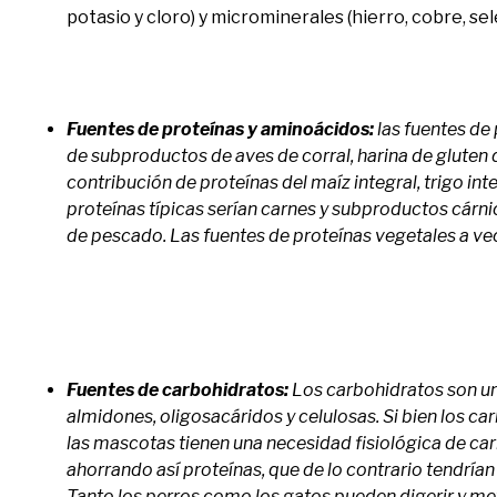
potasio y cloro) y microminerales (hierro, cobre, se
Fuentes de proteínas y aminoácidos:
las fuentes de
de subproductos de aves de corral, harina de gluten d
contribución de proteínas del maíz integral, trigo in
proteínas típicas serían carnes y subproductos cárn
de pescado. Las fuentes de proteínas vegetales a v
Fuentes de carbohidratos:
Los carbohidratos son u
almidones, oligosacáridos y celulosas. Si bien los ca
las mascotas tienen una necesidad fisiológica de car
ahorrando así proteínas, que de lo contrario tendrían
Tanto los perros como los gatos pueden digerir y me