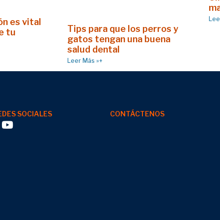
ma
Lee
n es vital
Tips para que los perros y
e tu
gatos tengan una buena
salud dental
Leer Más »+
EDES SOCIALES
CONTÁCTENOS