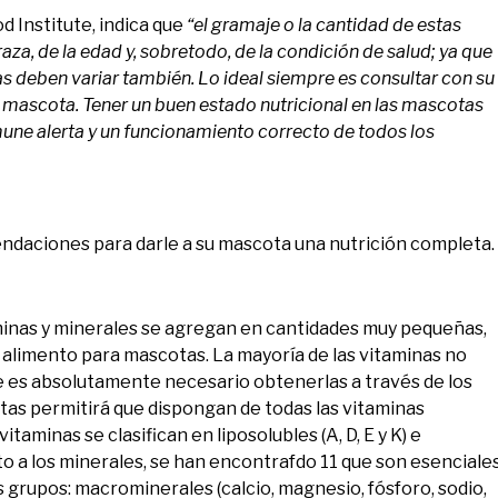
 Institute, indica que
“el gramaje o la cantidad de estas
raza, de la edad y, sobretodo, de la condición de salud; ya que
as deben variar también. Lo ideal siempre es consultar con su
su mascota. Tener un buen estado nutricional en las mascotas
mune alerta y un funcionamiento correcto de todos los
ndaciones para darle a su mascota una nutrición completa.
aminas y minerales se agregan en cantidades muy pequeñas,
n alimento para mascotas. La mayoría de las vitaminas no
e es absolutamente necesario obtenerlas a través de los
tas permitirá que dispongan de todas las vitaminas
aminas se clasifican en liposolubles (A, D, E y K) e
nto a los minerales, se han encontrafdo 11 que son esenciale
s grupos: macrominerales (calcio, magnesio, fósforo, sodio,