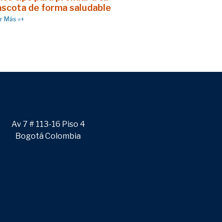
scota de forma saludable
r Más »+
Av 7 # 113-16 Piso 4
Bogotá Colombia