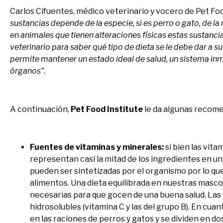
Carlos Cifuentes, médico veterinario y vocero de Pet Food
sustancias depende de la especie, si es perro o gato, de la 
en animales que tienen alteraciones físicas estas sustanci
veterinario para saber qué tipo de dieta se le debe dar a 
permite mantener un estado ideal de salud, un sistema in
órganos”.
A continuación,
Pet Food Institute
le da algunas recome
Fuentes de vitaminas y minerales:
si bien las vit
representan casi la mitad de los ingredientes en u
pueden ser sintetizadas por el organismo por lo qu
alimentos. Una dieta equilibrada en nuestras masco
necesarias para que gocen de una buena salud. Las vit
hidrosolubles (vitamina C y las del grupo B). En cua
en las raciones de perros y gatos y se dividen en do