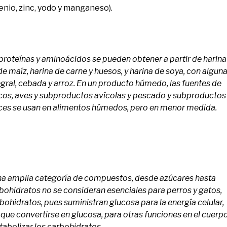
lenio, zinc, yodo y manganeso).
 proteínas y aminoácidos se pueden obtener a partir de harina
e maíz, harina de carne y huesos, y harina de soya, con algun
tegral, cebada y arroz. En un producto húmedo, las fuentes de
icos, aves y subproductos avícolas y pescado y subproductos
eces se usan en alimentos húmedos, pero en menor medida.
na amplia categoría de compuestos, desde azúcares hasta
rbohidratos no se consideran esenciales para perros y gatos,
bohidratos, pues suministran glucosa para la energía celular,
 que convertirse en glucosa, para otras funciones en el cuerpo
tabolizar los carbohidratos.