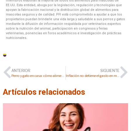
miembros elaboran la mayoría de todos los alimentos para mascotas de
EE.UU. Esta entidad, aboga por la legislación, regulación y tecnologías que
apoyan la fabricación nacional y la distribución global de alimentos para
mascotas seguros y de calidad. PFI está comprometido a ayudar a que los
propietarios puedan brindarle una vida larga y saludable a sus perros y gatos
mediante la difusión de información respaldada por veterinarios expertos
sobre la nutrición del animal, participación en congresos y ferias
veterinarias, ponencias en foros académicos e investigación de prácticas
nutricionales.
Colombia
ANTERIOR
SIGUIENTE
Perro y gato en casa: cómo alimentar bien a cada uno sin confundirlos
Inflación no detiene el gasto en mascotas: el colombiano pone la alimentación de su animal entre las prioridades del hogar
Artículos relacionados