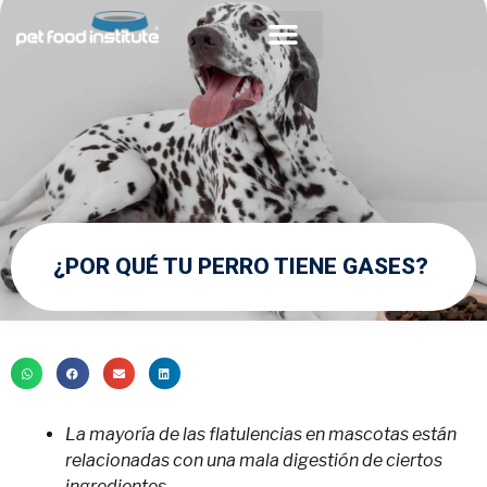
Acerca de PFI
Comunidad Veterinaria
¿POR QUÉ TU PERRO TIENE GASES?
La mayoría de las flatulencias en mascotas están
relacionadas con una mala digestión de ciertos
ingredientes.