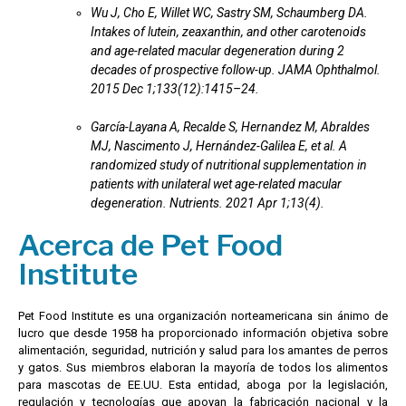
Wu J, Cho E, Willet WC, Sastry SM, Schaumberg DA.
Intakes of lutein, zeaxanthin, and other carotenoids
and age-related macular degeneration during 2
decades of prospective follow-up. JAMA Ophthalmol.
2015 Dec 1;133(12):1415–24.
García-Layana A, Recalde S, Hernandez M, Abraldes
MJ, Nascimento J, Hernández-Galilea E, et al. A
randomized study of nutritional supplementation in
patients with unilateral wet age-related macular
degeneration. Nutrients. 2021 Apr 1;13(4).
Acerca de Pet Food
Institute
Pet Food Institute es una organización norteamericana sin ánimo de
lucro que desde 1958 ha proporcionado información objetiva sobre
alimentación, seguridad, nutrición y salud para los amantes de perros
y gatos. Sus miembros elaboran la mayoría de todos los alimentos
para mascotas de EE.UU. Esta entidad, aboga por la legislación,
regulación y tecnologías que apoyan la fabricación nacional y la