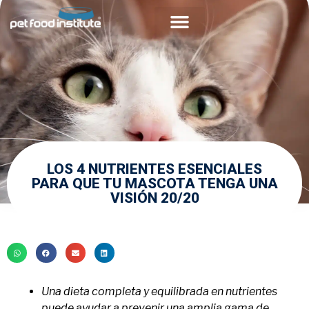
Acerca de PFI
Comunidad Veterinaria
LOS 4 NUTRIENTES ESENCIALES
PARA QUE TU MASCOTA TENGA UNA
VISIÓN 20/20
Una dieta completa y equilibrada en nutrientes
puede ayudar a prevenir una amplia gama de