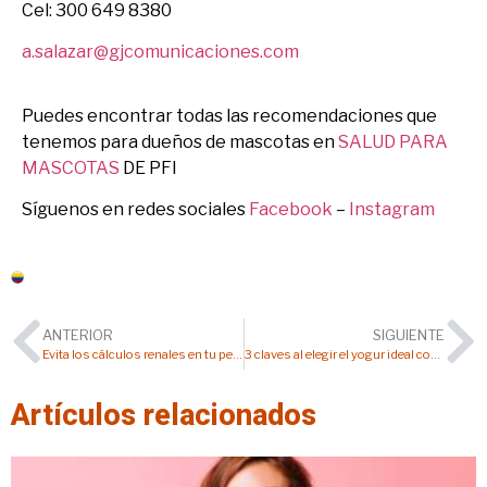
Cel: 300 649 8380
a.salazar@gjcomunicaciones.com
Puedes encontrar todas las recomendaciones que
tenemos para dueños de mascotas en
SALUD PARA
MASCOTAS
DE PFI
Síguenos en redes sociales
Facebook
–
Instagram
Colombia
ANTERIOR
SIGUIENTE
Evita los cálculos renales en tu perro con estos 4 consejos
3 claves al elegir el yogur ideal como snack para tu perro
Artículos relacionados