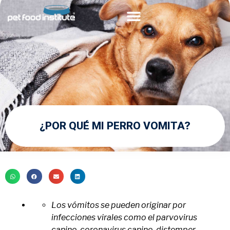
Acerca de PFI
Comunidad Veterinaria
¿POR QUÉ MI PERRO VOMITA?
Los vómitos se pueden originar por
infecciones virales como el parvovirus
canino, coronavirus canino, distemper