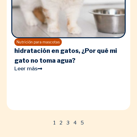
Nutrición para mascotas
hidratación en gatos, ¿Por qué mi
gato no toma agua?
Leer más
1
2
3
4
5